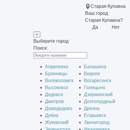
Старая Купавна
Ваш город
Старая Купавна?
Да
Нет
×
Выберите город
Поиск:
Апрелевка
Балашиха
Бронницы
Видное
Волоколамск
Воскресенск
Высоковск
Голицыно
Дедовск
Дзержинский
Дмитров
Долгопрудный
Домодедово
Дрезна
Дубна
Егорьевск
Жуковский
Звенигород
Зеленоград
Ивантеевка