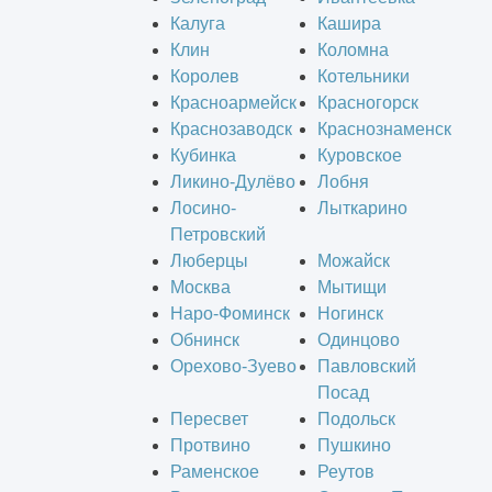
Калуга
Кашира
Клин
Коломна
Королев
Котельники
Красноармейск
Красногорск
Краснозаводск
Краснознаменск
Кубинка
Куровское
Ликино-Дулёво
Лобня
Лосино-
Лыткарино
Петровский
Люберцы
Можайск
Москва
Мытищи
Наро-Фоминск
Ногинск
Обнинск
Одинцово
Орехово-Зуево
Павловский
Посад
Пересвет
Подольск
Протвино
Пушкино
Раменское
Реутов